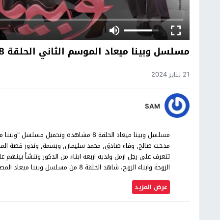
مسلسل وبينا ميعاد الموسم الثاني الحلقة 8
21 يناير 2024
SAM
مدحت صالح, وفاء صادق, محمد سليمان, وبسمة, وتدور قصة المس
تتعرف على رجل ارمل ولدية اربعة ابناء من الذكور وتنشأ بينهم علا
الزوجة وابناء الزوج، شاهد الحلقة 8 من مسلسل وبينا ميعاد المصري بجودة عالية حصرياً على موقع شاهد اون لاين.
عرض المزيد