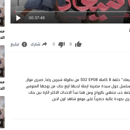
00:37:49
1
مسل
الحل
0
9
شارك
تبليغ
0
مسلسل وبينا ميعاد الحلقة 8 مشاهدة وتحميل مسلسل "وبينا ميعاد" حلقة 8 كاملة S02 EP08 من بطولة شيرين رضا, صبري فواز,
مسل
لسل حول سيدة مصرية ارملة لديها اربع بنات من زوجها المتوفى
الحل
قة حب تنتهي بالزواج ومن هنا تبدأ الاحداث الاكثر اثارة بين بنات
9