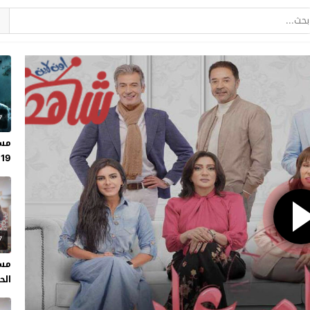
7
مسل
19
7
مسل
الحلقة 