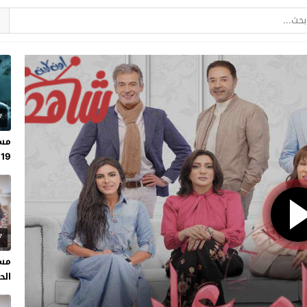
7
مسل
19
7
مسل
الحلقة 