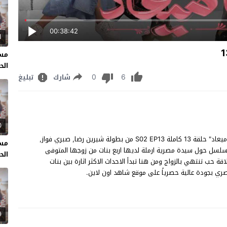
00:38:42
1
مسل
الحل
0
6
شارك
تبليغ
0
مسلسل وبينا ميعاد الحلقة 13 مشاهدة وتحميل مسلسل "وبينا ميعاد" حلقة 13 كاملة S02 EP13 من بطولة شيرين رضا, صبري فواز,
مسل
لسل حول سيدة مصرية ارملة لديها اربع بنات من زوجها المتوفى
الحل
قة حب تنتهي بالزواج ومن هنا تبدأ الاحداث الاكثر اثارة بين بنات
9