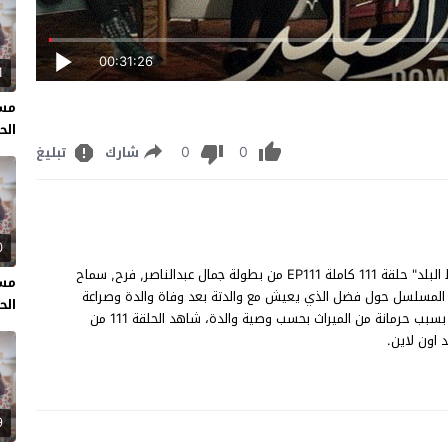
00:31:26
1
مسل
الحل
0
0
شارك
تبليغ
0
مسلسل وسط البلد الحلقة 111 مشاهدة وتحميل مسلسل "وسط البلد" حلقة 111 كاملة EP111 من بطولة جمال عبدالناصر, فرح, سماح
مسل
ة المسلسل حول فضل الذي يعيش مع والدتة بعد وفاة والدة وصراعة
الحل
مع اخية الذي يريد الاستيلاء على المنزل الذي يسكنون بة بالقوة بسبب حرمانة من الميراث بحسب وصية والدة، شاهد الحلقة 111 من
اون لاين.
9