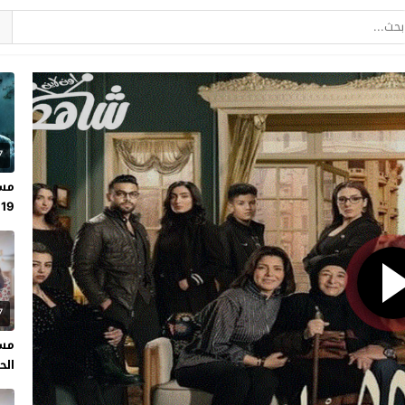
7
مسل
19
7
مسل
الحلقة 