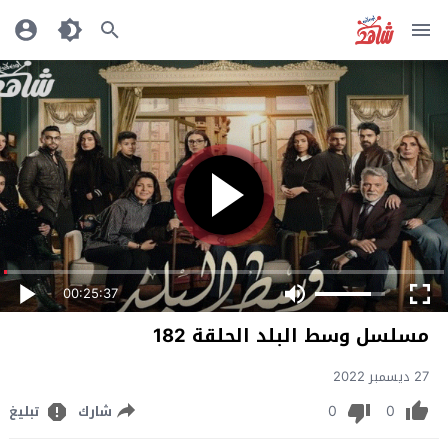
00:25:37
مسلسل وسط البلد الحلقة 182
27 ديسمبر 2022
0
0
شارك
تبليغ