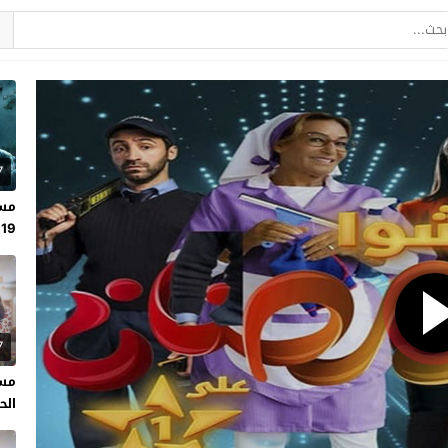
7
مسل
19
7
مسل
الحلقة 