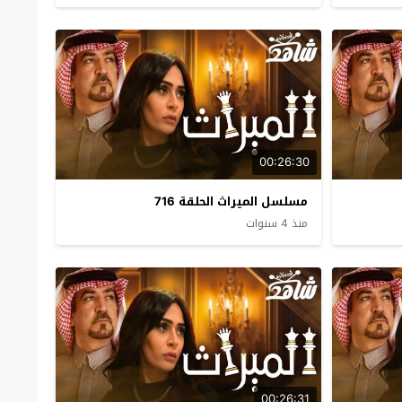
00:26:30
مسلسل الميراث الحلقة 716
منذ 4 سنوات
00:26:31