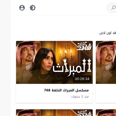
 اون لاين.
00:26:34
مسلسل الميراث الحلقة 748
منذ 3 سنوات