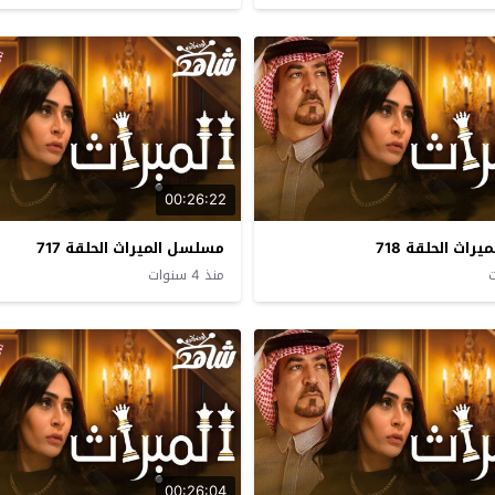
00:26:22
اث الحلقة 718
مسلسل الميراث الحلقة 717
منذ 4 سنوات
00:26:04