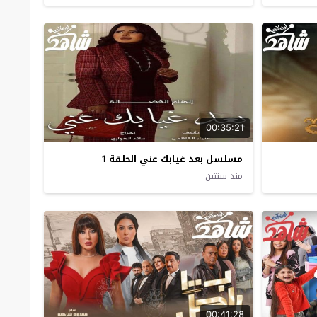
00:35:21
مسلسل بعد غيابك عني الحلقة 1
منذ سنتين
00:41:28