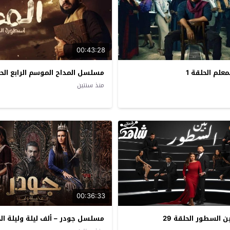
00:43:28
لم الحلقة 1
مسلسل المداح الموسم الرابع الحل
منذ سنتين
00:36:33
السطور الحلقة 29
مسلسل جودر – ألف ليلة وليلة الح